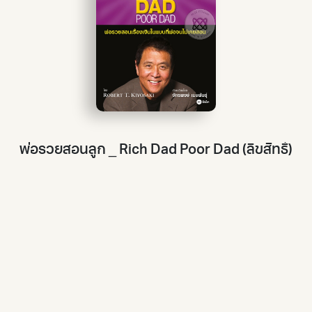
พ่อรวยสอนลูก _ Rich Dad Poor Dad (ลิขสิทธิ์)