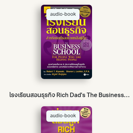
ชื่อหนังสือ
ชื่อผู้แต่ง
สำนักพิมพ์
หัวเรื่อง
ISBN
audio-book
เรียงลำดับจาก
วันที่นำเข้า : ใหม่ - เก่า
ประเภททรัพยากร
ทั้งหมด
อีบุ๊ค
อีแมกกาซีน
หนังสือเสียง
มัลติมีเดีย
เอกสารของห้องสมุด
โรงเรียนสอนธุรกิจ Rich Dad's The Business
แหล่งเรียนรู้ภายนอก
School for People Who Like Helping People
audio-book