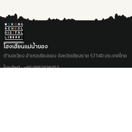
โฮงเฮียนแม่นํ้าของ
ตําบลเวียง อําเภอเชียงของ จังหวัดเชียงราย 57140 ประเทศไทย
โทรศัพท์ :
+66 0661636451
อีเมล :
chiangkhongconservationgroup@gmail.com
ติดต่อเรา
สอบถามข้อมูล
นโยบายคุกกี้
นโยบายการคุ้มครองข้อมูลส่วนบุคคล
ข้อกำหนดและเงื่อนไข
ห้องสมุดดิจิทัลริเริ่มโดย