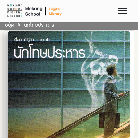
อีบุ๊ค
นักโทษประหาร