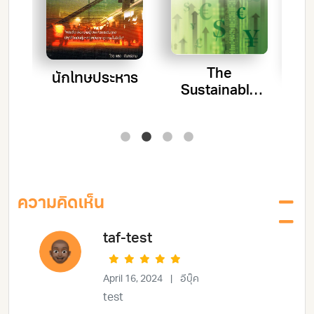
The
นักโทษประหาร
 9
Th
Sustainable
ยาน
Business
Ec
Co
M
ความคิดเห็น
A
taf-test
April 16, 2024
|
อีบุ๊ค
test