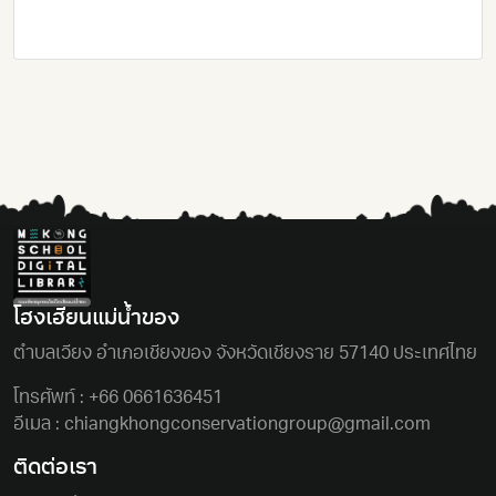
โฮงเฮียนแม่นํ้าของ
ตําบลเวียง อําเภอเชียงของ จังหวัดเชียงราย 57140 ประเทศไทย
โทรศัพท์ :
+66 0661636451
อีเมล :
chiangkhongconservationgroup@gmail.com
ติดต่อเรา