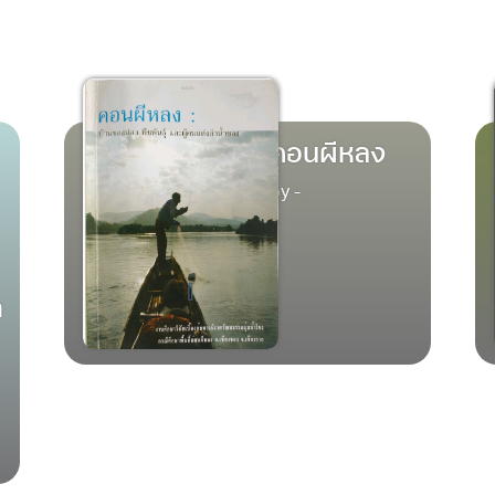
คอนผีหลง
by -
m