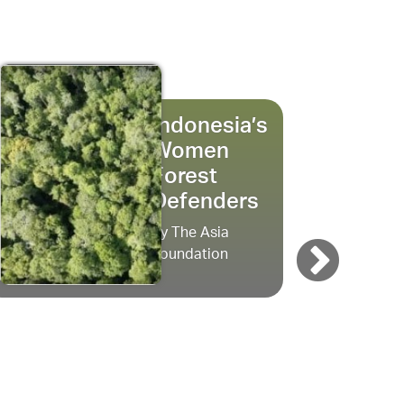
Indonesia’s
Women
Forest
Defenders
by The Asia
Foundation