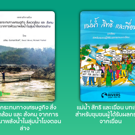
กระทบทางเศรษฐกิจ สิ่ง
แม่น้ำ สิทธิ และเขื่อน บท
ล้อม และ สังคม จากการ
สำหรับชุมชนผู้ได้รับผล
าพลังน้ำในลุ่มน้ำโขงตอน
จากเขื่อน
ล่าง