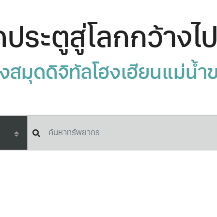
ดประตูสู่โลกกว้างไ
งสมุดดิจิทัลโฮงเฮียนแม่นํ้