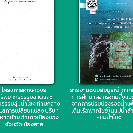
โครงการศึกษาวิจัย
รายงานฉบับสมบูรณ์ (ภา
รัพยากรธรรมชาติและ
การศึกษาผลกระทบสิ่งแว
ธรรมลุ่มน้ำโขง ท่ามกลาง
จากการปรับปรุงร่องน้ำเพ
แสการเปลี่ยนแปลง บริบท
เดินเรือพาณิชย์ในแม่น้ำล้
นหาดบ้าย อำเภอเชียงของ
- แม่น้ำโขง
จังหวัดเชียงราย