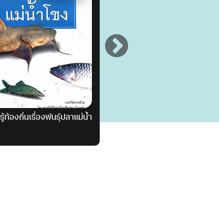
้ท้องถิ่นเรื่องพันธุ์ปลาแม่น้ำ
โฮโมดีอุส ประวัติย่อของวันพร
: Homo Deus A Brief Hist
of Tomorrow