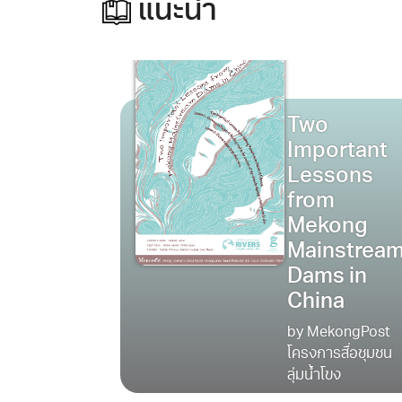
แนะนำ
Two
Important
Lessons
from
Mekong
Mainstrea
Dams in
China
by MekongPost
โครงการสื่อชุมชน
ลุ่มน้ำโขง