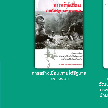
การสร้างเขื่อน ภายใต้รัฐบาล
ทหารพม่า
ท
วัฒน
กระ
บ้า