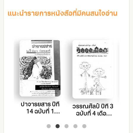
แนะนำรายการหนังสือที่มีคนสนใจอ่าน
ปาจารยสาร ปีที่
วรร
วรรณศิลป์ ปีที่ 3
ที่
14 ฉบับที่ 1
ฉ
ฉบับที่ 4 เดือน
6
เดือน มกราคม –
ก
พฤศจิกายน –
กุมภาพันธ์
ธันวาคม 2527
 –