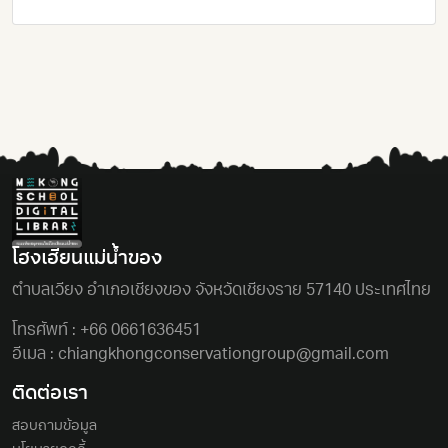
โฮงเฮียนแม่นํ้าของ
ตําบลเวียง อําเภอเชียงของ จังหวัดเชียงราย 57140 ประเทศไทย
โทรศัพท์ :
+66 0661636451
อีเมล :
chiangkhongconservationgroup@gmail.com
ติดต่อเรา
สอบถามข้อมูล