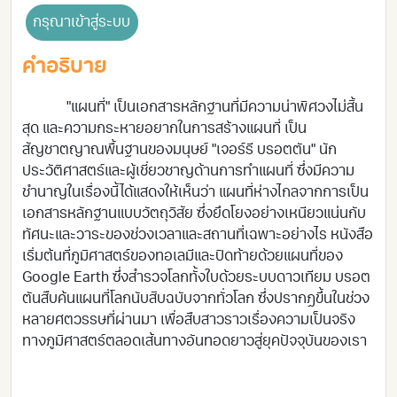
กรุณาเข้าสู่ระบบ
คำอธิบาย
"แผนที่" เป็นเอกสารหลักฐานที่มีความน่าพิศวงไม่สิ้น
สุด และความกระหายอยากในการสร้างแผนที่ เป็น
สัญชาตญาณพื้นฐานของมนุษย์ "เจอร์รี บรอตตัน" นัก
ประวัติศาสตร์และผู้เชี่ยวชาญด้านการทำแผนที่ ซึ่งมีความ
ชำนาญในเรื่องนี้ได้แสดงให้เห็นว่า แผนที่ห่างไกลจากการเป็น
เอกสารหลักฐานแบบวัตถุวิสัย ซึ่งยึดโยงอย่างเหนียวแน่นกับ
ทัศนะและวาระของช่วงเวลาและสถานที่เฉพาะอย่างไร หนังสือ
เริ่มต้นที่ภูมิศาสตร์ของทอเลมีและปิดท้ายด้วยแผนที่ของ
Google Earth ซึ่งสำรวจโลกทั้งใบด้วยระบบดาวเทียม บรอต
ตันสืบค้นแผนที่โลกนับสิบฉบับจากทั่วโลก ซึ่งปรากฏขึ้นในช่วง
หลายศตวรรษที่ผ่านมา เพื่อสืบสาวราวเรื่องความเป็นจริง
ทางภูมิศาสตร์ตลอดเส้นทางอันทอดยาวสู่ยุคปัจจุบันของเรา