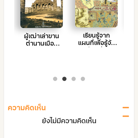
พ
เรียนรู้จาก
ร์
ผู้เฒ่าเล่าขาน
ป
แผนที่เพื่อรู้จัก
ตำนานเมือง
ท้องถิ่น
ายา
เชียงแสน
กับ
เ
นา
ิ
ความคิดเห็น
ยังไม่มีความคิดเห็น