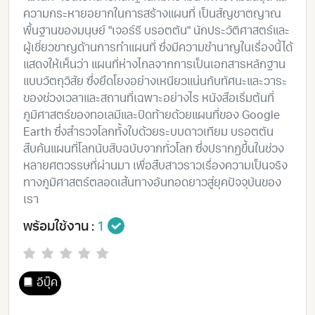
ความกระหายอยากในการสร้างแผนที่ เป็นสัญชาตญาณ
พื้นฐานของมนุษย์ "เจอร์รี บรอตตัน" นักประวัติศาสตร์และ
ผู้เชี่ยวชาญด้านการทำแผนที่ ซึ่งมีความชำนาญในเรื่องนี้ได้
แสดงให้เห็นว่า แผนที่ห่างไกลจากการเป็นเอกสารหลักฐาน
แบบวัตถุวิสัย ซึ่งยึดโยงอย่างเหนียวแน่นกับทัศนะและวาระ
ของช่วงเวลาและสถานที่เฉพาะอย่างไร หนังสือเริ่มต้นที่
ภูมิศาสตร์ของทอเลมีและปิดท้ายด้วยแผนที่ของ Google
Earth ซึ่งสำรวจโลกทั้งใบด้วยระบบดาวเทียม บรอตตัน
สืบค้นแผนที่โลกนับสิบฉบับจากทั่วโลก ซึ่งปรากฏขึ้นในช่วง
หลายศตวรรษที่ผ่านมา เพื่อสืบสาวราวเรื่องความเป็นจริง
ทางภูมิศาสตร์ตลอดเส้นทางอันทอดยาวสู่ยุคปัจจุบันของ
เรา
พร้อมใช้งาน :
1
อีบุ๊ค