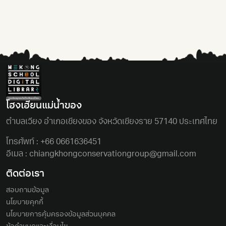
โฮงเฮียนแม่นํ้าของ
ตําบลเวียง อําเภอเชียงของ จังหวัดเชียงราย 57140 ประเทศไทย
โทรศัพท์ :
+66 0661636451
อีเมล :
chiangkhongconservationgroup@gmail.com
ติดต่อเรา
สอบถามข้อมูล
นโยบายคุกกี้
นโยบายการคุ้มครองข้อมูลส่วนบุคคล