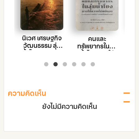
ัน
าย
อง
โ
นิเวศ เศรษฐกิจ
คนและ
ป
วัฒนธรรม ลุ่ม
ทรัพยากรในลุ่ม
ท้
น้ำโขง จากแก่ง
น้ำโขง ภายใต้
คุดคู้ถึงผาชัน ใน
ความไม่แน่นอน
กระแสการ
ส
เปลี่ยนแปลง
แม
ความคิดเห็น
จั
ยังไม่มีความคิดเห็น