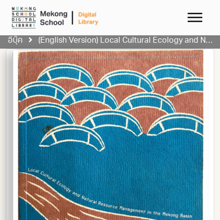
อีบุ๊ค
(English Version) Local Cultural Ecology and Natural Resource Management in the Mekong in the Mekong Basin A Case Study