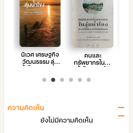
ัน
าย
อง
โ
นิเวศ เศรษฐกิจ
คนและ
ป
วัฒนธรรม ลุ่ม
ทรัพยากรในลุ่ม
ท้
น้ำโขง จากแก่ง
น้ำโขง ภายใต้
คุดคู้ถึงผาชัน ใน
ความไม่แน่นอน
กระแสการ
ส
เปลี่ยนแปลง
แม
ความคิดเห็น
จั
ยังไม่มีความคิดเห็น