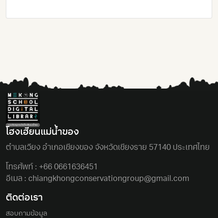
โฮงเฮียนแม่นํ้าของ
ตําบลเวียง อําเภอเชียงของ จังหวัดเชียงราย 57140 ประเทศไทย
โทรศัพท์ :
+66 0661636451
อีเมล :
chiangkhongconservationgroup@gmail.com
ติดต่อเรา
สอบถามข้อมูล