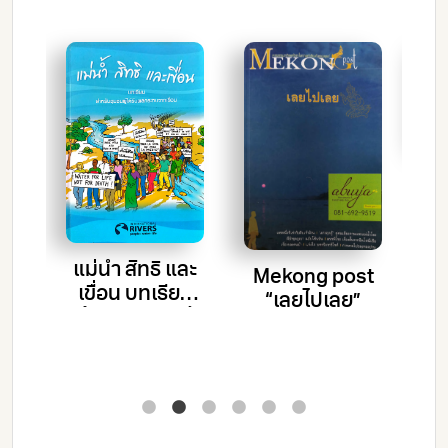
จ
น
ห
่อน
แม่น้ำ สิทธิ และ
Mekong post
าล
เขื่อน บทเรียน
“เลยไปเลย”
สำหรับชุมชนผู้
ได้รับผลกระทบ
จากเขื่อน