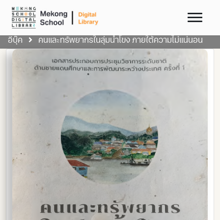
อีบุ๊ค
คนและทรัพยากรในลุ่มน้ำโขง ภายใต้ความไม่แน่นอน