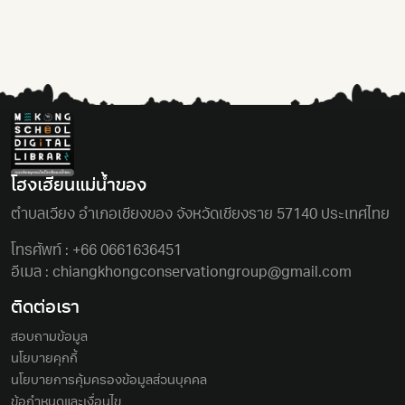
โฮงเฮียนแม่นํ้าของ
ตําบลเวียง อําเภอเชียงของ จังหวัดเชียงราย 57140 ประเทศไทย
โทรศัพท์ :
+66 0661636451
อีเมล :
chiangkhongconservationgroup@gmail.com
ติดต่อเรา
สอบถามข้อมูล
นโยบายคุกกี้
นโยบายการคุ้มครองข้อมูลส่วนบุคคล
ข้อกำหนดและเงื่อนไข