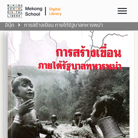
อีบุ๊ค
การสร้างเขื่อน ภายใต้รัฐบาลทหารพม่า