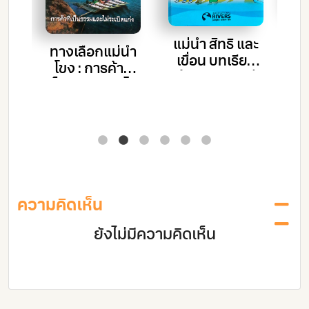
ค
่อน
แม่น้ำ สิทธิ และ
ทางเลือกแม่น้ำ
าล
เขื่อน บทเรียน
พ
โขง : การค้าที่
สำหรับชุมชนผู้
ค
เป็นธรรมและไม่
ได้รับผลกระทบ
ระเบิดแก่ง
จากเขื่อน
โ
ความคิดเห็น
ยังไม่มีความคิดเห็น