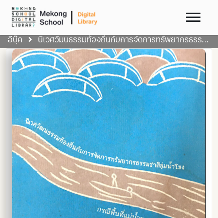
อีบุ๊ค
นิเวศวัมนธรรมท้องถิ่นกับการจัดการทรัพยากรธรรมชาติลุ่มน้ำโขง