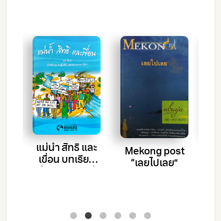
่อน
แม่น้ำ สิทธิ และ
ปร
Mekong post
าล
เขื่อน บทเรียน
“เลยไปเลย”
สำหรับชุมชนผู้
ได้รับผลกระทบ
จากเขื่อน