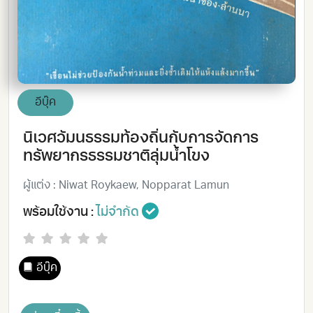
อีบุ๊ค
นิเวศวัมนธรรมท้องถิ่นกับการจัดการ
ทรัพยากรธรรมชาติลุ่มน้ำโขง
ผู้แต่ง : Niwat Roykaew, Nopparat Lamun
พร้อมใช้งาน :
ไม่จำกัด
อีบุ๊ค