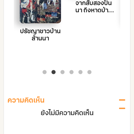
จากสิบสองปัน
นา ถึงหาดบ้าย
หาดทรายทอง
ปรัชญาชาวบ้าน
นิ
st
ล้านนา
ว
”
น้
คุด
ความคิดเห็น
ยังไม่มีความคิดเห็น