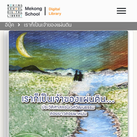
อีบุ๊ค
เราก็เป็นเจ้าของแผ่นดิน