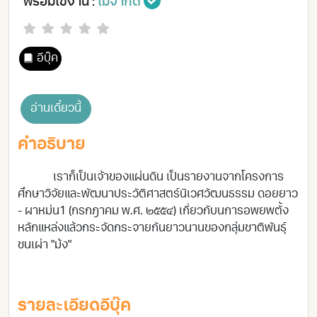
พร้อมใช้งาน :
ไม่จำกัด
อีบุ๊ค
อ่านเดี๋ยวนี้
คำอธิบาย
เราก็เป็นเจ้าของแผ่นดิน เป็นรายงานจากโครงการ
ศึกษาวิจัยและพัฒนาประวัติศาสตร์นิเวศวัฒนธรรม ดอยยาว
- ผาหม่น1 (กรกฎาคม พ.ศ. ๒๕๕๔) เกี่ยวกับนการอพยพตั้ง
หลักแหล่งแล้วกระจัดกระจายกันยาวนานของกลุ่มชาติพันธุ์
ชนเผ่า "ม้ง"
รายละเอียดอีบุ๊ค