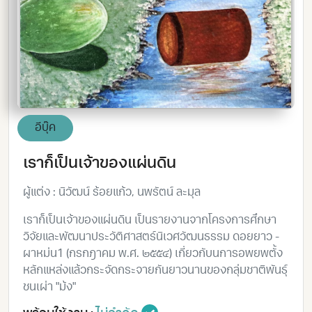
อีบุ๊ค
เราก็เป็นเจ้าของแผ่นดิน
ผู้แต่ง : นิวัฒน์ ร้อยแก้ว, นพรัตน์ ละมุล
เราก็เป็นเจ้าของแผ่นดิน เป็นรายงานจากโครงการศึกษา
วิจัยและพัฒนาประวัติศาสตร์นิเวศวัฒนธรรม ดอยยาว -
ผาหม่น1 (กรกฎาคม พ.ศ. ๒๕๕๔) เกี่ยวกับนการอพยพตั้ง
หลักแหล่งแล้วกระจัดกระจายกันยาวนานของกลุ่มชาติพันธุ์
ชนเผ่า "ม้ง"