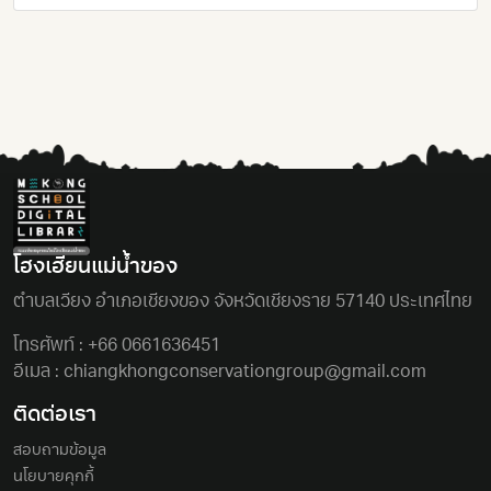
โฮงเฮียนแม่นํ้าของ
ตําบลเวียง อําเภอเชียงของ จังหวัดเชียงราย 57140 ประเทศไทย
โทรศัพท์ :
+66 0661636451
อีเมล :
chiangkhongconservationgroup@gmail.com
ติดต่อเรา
สอบถามข้อมูล
นโยบายคุกกี้