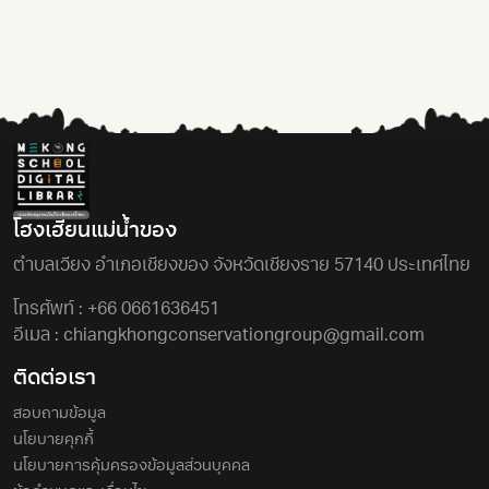
โฮงเฮียนแม่นํ้าของ
ตําบลเวียง อําเภอเชียงของ จังหวัดเชียงราย 57140 ประเทศไทย
โทรศัพท์ :
+66 0661636451
อีเมล :
chiangkhongconservationgroup@gmail.com
ติดต่อเรา
สอบถามข้อมูล
นโยบายคุกกี้
นโยบายการคุ้มครองข้อมูลส่วนบุคคล