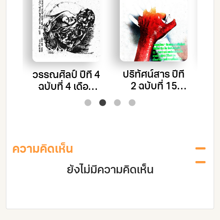
ึ7
ปริทัศน์สาร ปีที่
วรรณศิลป์ ปีที่ 4
ี่ 4
กา
2 ฉบับที่ 15
ฉบับที่ 4 เดือน
อน
เดือนกุมภาพันธ์
มกราคม -
28
– มีนาคม 2526
กุมภาพันธ์
2529
ความคิดเห็น
ยังไม่มีความคิดเห็น