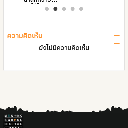
น้ำลึกทวาย :
สา
ัด
มองให้ไกลกว่า
ผลประโยชน์
ความคิดเห็น
ยังไม่มีความคิดเห็น