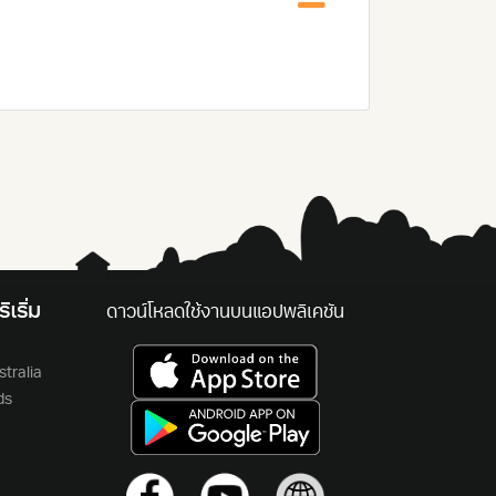
ิเริ่ม
ดาวน์โหลดใช้งานบนแอปพลิเคชัน
tralia
ds