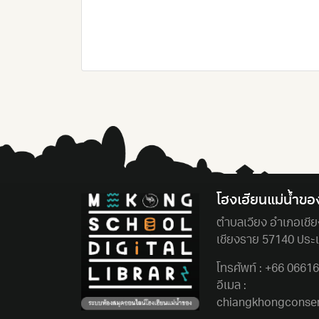
โฮงเฮียนแม่นํ้าขอ
ตําบลเวียง อําเภอเชี
เชียงราย 57140 ประ
โทรศัพท์ :
+66 0661
อีเมล :
chiangkhongconse