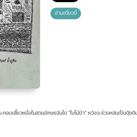
อ่านเดี๋ยวนี้
ระกอบเสี้ยวหนึ่งในสวนอักษรฉันใด “ใบไม้ป่า” หวังจะร่วงหล่นเป็นปุ๋ยด