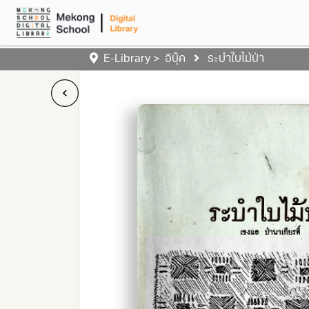
E-Library >
อีบุ๊ค
ระบำใบไม้ป่า