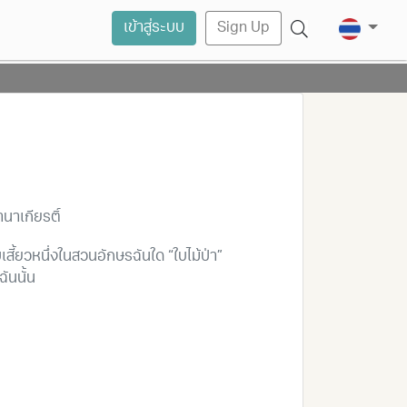
เข้าสู่ระบบ
Sign Up
่านาเกียรติ์
เสี้ยวหนึ่งในสวนอักษรฉันใด “ใบไม้ป่า”
ันนั้น