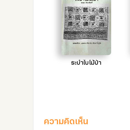
ครงการวิจัย
ระบำใบไม้ป่า
วัติศาสตร์ท้อง
น กับการจัดการ
พยากรสาธารณะ
งชุมชนริมฝั่ง
่น้ำโขง อำเภอ
ียงแสน จังหวัด
เชียงราย
ความคิดเห็น