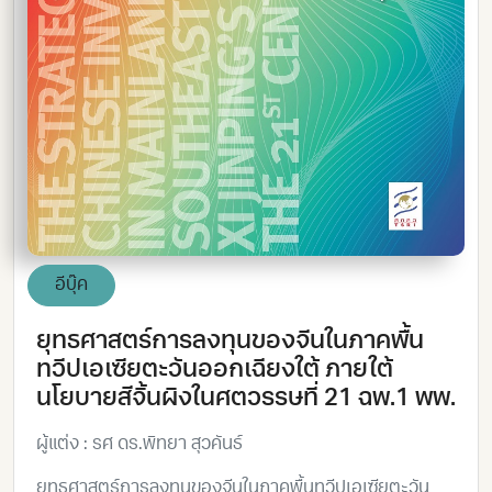
อีบุ๊ค
ยุทธศาสตร์การลงทุนของจีนในภาคพื้น
ทวีปเอเซียตะวันออกเฉียงใต้ ภายใต้
นโยบายสีจิ้นผิงในศตวรรษที่ 21 ฉพ.1 พพ.
ผู้แต่ง : รศ ดร.พิทยา สุวคันธ์
ยุทธศาสตร์การลงทุนของจีนในภาคพื้นทวีปเอเซียตะวัน