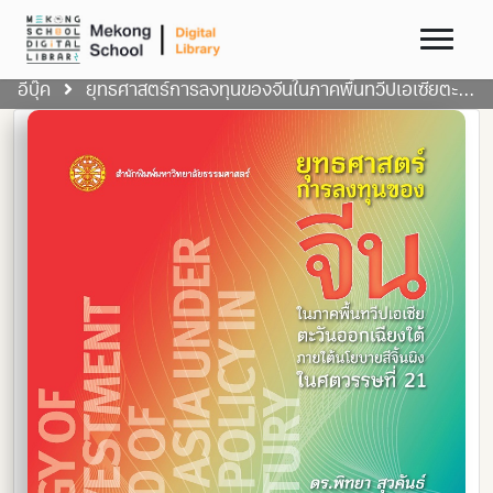
อีบุ๊ค
ยุทธศาสตร์การลงทุนของจีนในภาคพื้นทวีปเอเซียตะวันออกเฉียงใต้ ภายใต้นโยบายสีจิ้นผิงในศตวรรษที่ 21 ฉพ.1 พพ.