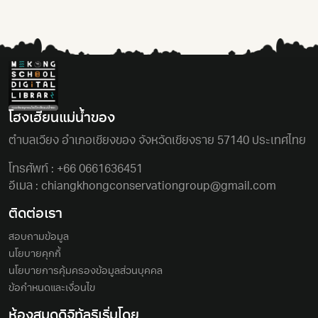
โฮงเฮียนแม่นํ้าของ
ตําบลเวียง อําเภอเชียงของ จังหวัดเชียงราย 57140 ประเทศไทย
โทรศัพท์ :
+66 0661636451
อีเมล :
chiangkhongconservationgroup@gmail.com
ติดต่อเรา
สอบถามข้อมูล
นโยบายคุกกี้
นโยบายการคุ้มครองข้อมูลส่วนบุคคล
ข้อกำหนดและเงื่อนไข
ห้องสมุดดิจิทัลริเริ่มโดย