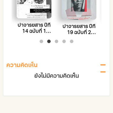
 ปี
ปาจารยสาร ปีที่
ปร
ปาจารยสาร ปีที่
 1
14 ฉบับที่ 1
19 ฉบับที่ 2
 –
เดือน มกราคม –
เด
เดือนเมษายน –
น
กุมภาพันธ์
– 
มิถุนายน 2533
2530
ความคิดเห็น
ยังไม่มีความคิดเห็น