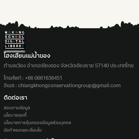
โฮงเฮียนแม่นํ้าของ
ตําบลเวียง อําเภอเชียงของ จังหวัดเชียงราย 57140 ประเทศไทย
โทรศัพท์ :
+66 0661636451
อีเมล :
chiangkhongconservationgroup@gmail.com
ติดต่อเรา
สอบถามข้อมูล
นโยบายคุกกี้
นโยบายการคุ้มครองข้อมูลส่วนบุคคล
ข้อกำหนดและเงื่อนไข