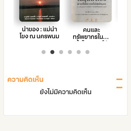
Me
กิจ
น้ำของ : แม่น้ำ
คนและ
่ม
โขง ณ นครพนม
ทรัพยากรในลุ่ม
ก่ง
น้ำโขง ภายใต้
น ใน
ความไม่แน่นอน
ร
ง
ความคิดเห็น
ยังไม่มีความคิดเห็น