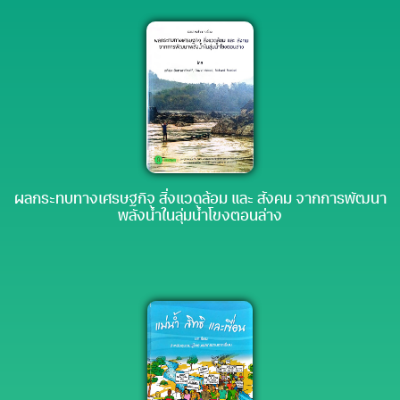
ผลกระทบทางเศรษฐกิจ สิ่งแวดล้อม และ สังคม จากการพัฒนา
พลังน้ำในลุ่มน้ำโขงตอนล่าง