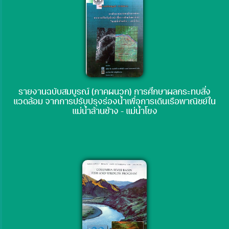
รายงานฉบับสมบูรณ์ (ภาคผนวก) การศึกษาผลกระทบสิ่ง
แวดล้อม จากการปรับปรุงร่องน้ำเพื่อการเดินเรือพาณิชย์ใน
แม่น้ำล้านช้าง - แม่น้ำโขง